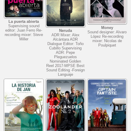
La puerta abierta
Supervising sound
Money
editor: Juan Ferro Re-
Neruda
Sound designer: Alvaro
recording mixer: Steve
ADR Mixer: Alex
López Re-recording
Miller
Alcántara ADR
mixer: Nicolas de
Dialogue Editor: Toño
Poulpiquet
Cubillo Supervising
ADR: Pepe
Pleguezuelos
Nominated Golden
Reel 2017-MPSE Best
Sound Editing -Foreign
Languaje