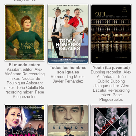
El mundo entero
Todos los hombres
Youth (La juventud)
Assitant editor: Alex
son iguales
Dubbing recordist: Alex
Alcántara Re-recording
Re-recording Mixer:
Alcántara - Toño
mixer: Nicolás de
Javier Fernández
Cubillo Dubbing
Poulpiquet Asisstant
dialogue editor: Alex
mixer: Toño Cubillo Re-
Escutia Re-recording
recording mixer: Pepe
mixer: Pepe
Pleguezuelos
Pleguezuelos