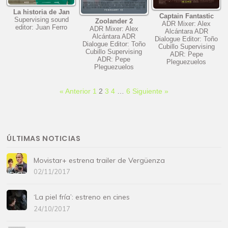
La historia de Jan
Captain Fantastic
Supervising sound
Zoolander 2
ADR Mixer: Alex
editor: Juan Ferro
ADR Mixer: Alex
Alcántara ADR
Alcántara ADR
Dialogue Editor: Toño
Dialogue Editor: Toño
Cubillo Supervising
Cubillo Supervising
ADR: Pepe
ADR: Pepe
Pleguezuelos
Pleguezuelos
« Anterior
1
2
3
4
…
6
Siguiente »
ÚLTIMAS NOTICIAS
Movistar+ estrena trailer de Vergüenza
02/11/2017
‘La piel fría’: estreno en cines
24/10/2017