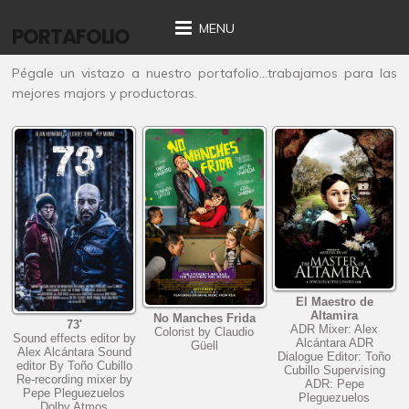
MENU
PORTAFOLIO
Pégale un vistazo a nuestro portafolio…trabajamos para las
mejores majors y productoras.
El Maestro de
Altamira
No Manches Frida
73'
ADR Mixer: Alex
Colorist by Claudio
Sound effects editor by
Alcántara ADR
Güell
Alex Alcántara Sound
Dialogue Editor: Toño
editor By Toño Cubillo
Cubillo Supervising
Re-recording mixer by
ADR: Pepe
Pepe Pleguezuelos
Pleguezuelos
Dolby Atmos