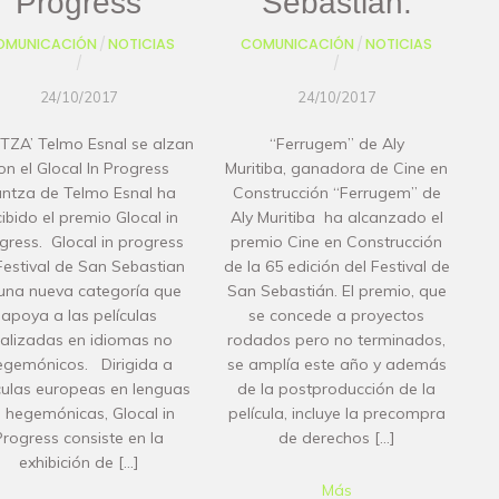
Progress
Sebastián.
OMUNICACIÓN
/
NOTICIAS
COMUNICACIÓN
/
NOTICIAS
/
/
24/10/2017
24/10/2017
TZA’ Telmo Esnal se alzan
“Ferrugem” de Aly
on el Glocal In Progress
Muritiba, ganadora de Cine en
ntza de Telmo Esnal ha
Construcción “Ferrugem” de
cibido el premio Glocal in
Aly Muritiba ha alcanzado el
gress. Glocal in progress
premio Cine en Construcción
Festival de San Sebastian
de la 65 edición del Festival de
una nueva categoría que
San Sebastián. El premio, que
apoya a las películas
se concede a proyectos
ealizadas en idiomas no
rodados pero no terminados,
egemónicos. Dirigida a
se amplía este año y además
culas europeas en lenguas
de la postproducción de la
 hegemónicas, Glocal in
película, incluye la precompra
Progress consiste en la
de derechos […]
exhibición de […]
Más