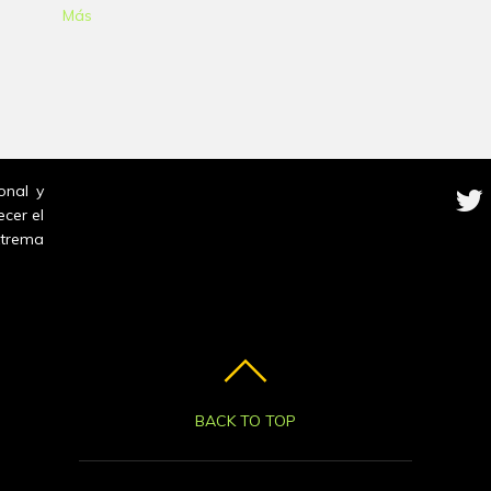
Más
onal y
ecer el
trema
BACK TO TOP