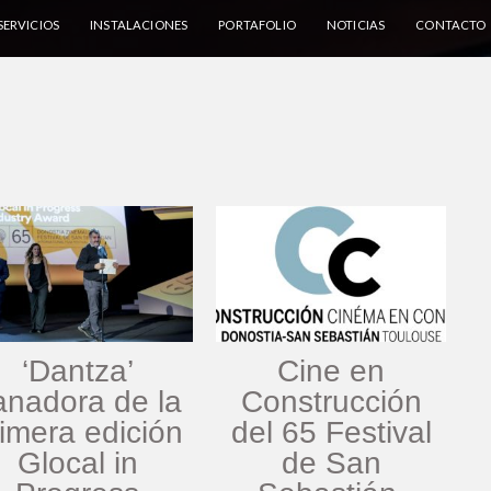
SERVICIOS
INSTALACIONES
PORTAFOLIO
NOTICIAS
CONTACTO
‘Dantza’
Cine en
anadora de la
Construcción
rimera edición
del 65 Festival
Glocal in
de San