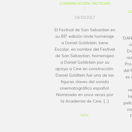
COMUNICACIÓN
/
NOTICIAS
/
C
24/10/2017
El Festival de San Sebastian en
su 65º edición rinde homenaje
‘DAN
a Daniel Goldstein. Irene
c
Escolar, en nombre del Festival
Da
de San Sebastian, homenajea
re
a Daniel Goldstein por su
Pro
apoyo a Cine en construcción.
del 
Daniel Goldtein fue una de las
es 
figuras claves del sonido
cinematográfico español.
r
Nominado en once veces por
h
la Academia de Cine, […]
pelí
no
Más