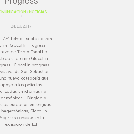
Progress
OMUNICACIÓN
/
NOTICIAS
/
24/10/2017
TZA’ Telmo Esnal se alzan
on el Glocal In Progress
ntza de Telmo Esnal ha
cibido el premio Glocal in
gress. Glocal in progress
Festival de San Sebastian
una nueva categoría que
apoya a las películas
ealizadas en idiomas no
egemónicos. Dirigida a
culas europeas en lenguas
 hegemónicas, Glocal in
Progress consiste en la
exhibición de […]