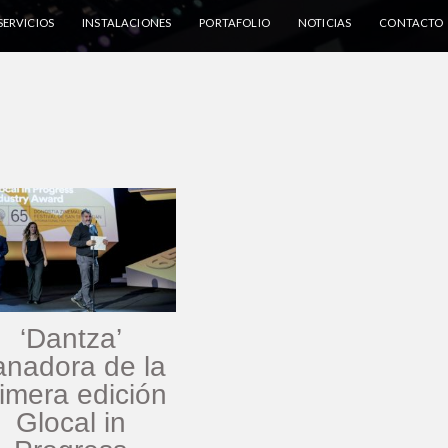
SERVICIOS
INSTALACIONES
PORTAFOLIO
NOTICIAS
CONTACTO
‘Dantza’
anadora de la
rimera edición
Glocal in