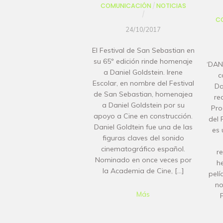
COMUNICACIÓN
/
NOTICIAS
/
C
24/10/2017
El Festival de San Sebastian en
su 65º edición rinde homenaje
‘DAN
a Daniel Goldstein. Irene
c
Escolar, en nombre del Festival
Da
de San Sebastian, homenajea
re
a Daniel Goldstein por su
Pro
apoyo a Cine en construcción.
del 
Daniel Goldtein fue una de las
es 
figuras claves del sonido
cinematográfico español.
r
Nominado en once veces por
h
la Academia de Cine, […]
pelí
no
Más