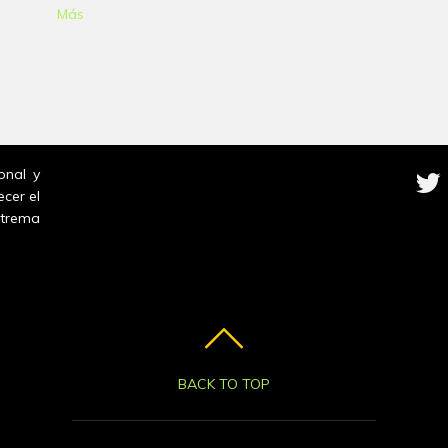
Más
onal y
ecer el
trema
BACK TO TOP