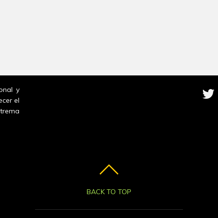
onal y
ecer el
trema
BACK TO TOP